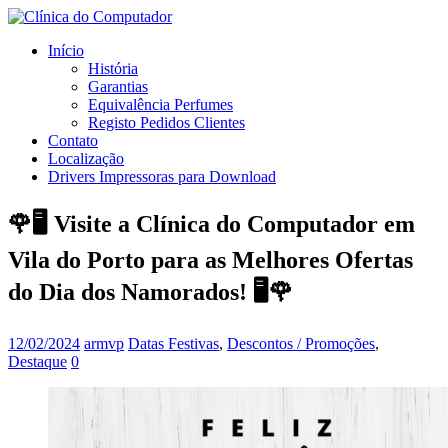
Início
História
Garantias
Equivalência Perfumes
Registo Pedidos Clientes
Contato
Localização
Drivers Impressoras para Download
🌹🖥️ Visite a Clínica do Computador em
Vila do Porto para as Melhores Ofertas
do Dia dos Namorados! 🖥️🌹
12/02/2024
armvp
Datas Festivas
,
Descontos / Promoções
,
Destaque
0