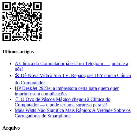
Ultimos artigos
A Clínica do Computador já está no Telegram — junta-te a
nós!
🛠️ Dê Nova Vida à Sua TV: Reparações DIY com a Clínica
do Computador
HP DeskJet 2923e: a impressora certa para quem quer
imprimir sem complicações
🥚 O Ovo de Páscoa Mágico chegou à Clínica do
Computador — e pode ter uma surpresa para si!
Mais Watts Não Significa Mais Rápido: A Verdade Sobre os
Carregadores de Smartphone
Arquivo