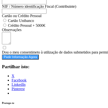
NIF / Número identificação Fiscal (Contribuinte)
Cartão ou Crédito Pessoal
Cartão Unibanco
Crédito Pessoal + 5000€
Observações
Dou o meu consentimeto à utilização de dados submetidos para permit
Pedir Informação Agora
Partilhar isto:
X
Facebook
LinkedIn
Pinterest
Protege-te