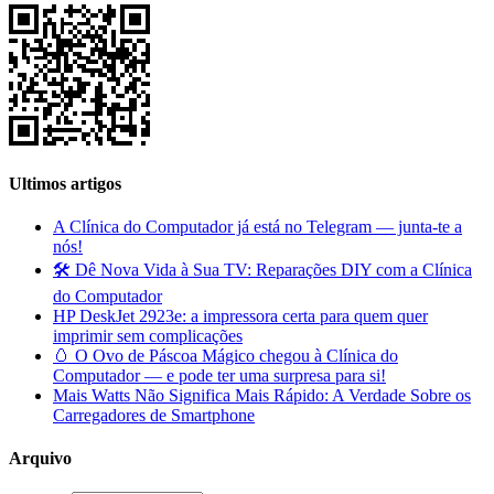
Ultimos artigos
A Clínica do Computador já está no Telegram — junta-te a
nós!
🛠️ Dê Nova Vida à Sua TV: Reparações DIY com a Clínica
do Computador
HP DeskJet 2923e: a impressora certa para quem quer
imprimir sem complicações
🥚 O Ovo de Páscoa Mágico chegou à Clínica do
Computador — e pode ter uma surpresa para si!
Mais Watts Não Significa Mais Rápido: A Verdade Sobre os
Carregadores de Smartphone
Arquivo