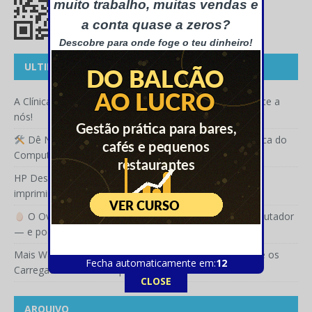
muito trabalho, muitas vendas e
a conta quase a zeros?
Descobre para onde foge o teu dinheiro!
ULTIMOS ARTIGOS
A Clínica do Computador já está no Telegram — junta-te a
nós!
Dê Nova Vida à Sua TV: Reparações DIY com a Clínica do
Computador
HP DeskJet 2923e: a impressora certa para quem quer
imprimir sem complicações
O Ovo de Páscoa Mágico chegou à Clínica do Computador
— e pode ter uma surpresa para si!
Mais Watts Não Significa Mais Rápido: A Verdade Sobre os
Fecha automaticamente em:
12
Carregadores de Smartphone
CLOSE
ARQUIVO