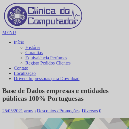
MENU
Início
História
Garantias
Equivalência Perfumes
Registo Pedidos Clientes
Contato
Localização
Drivers Impressoras para Download
Base de Dados empresas e entidades
públicas 100% Portuguesas
25/05/2021
armvp
Descontos / Promoções
,
Diversos
0