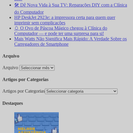
🛠️ Dê Nova Vida à Sua TV: Reparações DIY com a Clínica
do Computador
HP DeskJet 2923e: a impressora certa para quem quer
imprimir sem complicações
🥚 O Ovo de Páscoa Mágico chegou à Clínica do
Computador — e pode ter uma surpresa para si!
Mais Watts Não Significa Mais Rápido: A Verdade Sobre os
Carregadores de Smartphone
Arquivo
Arquivo
Artigos por Categorias
Artigos por Categorias
Destaques