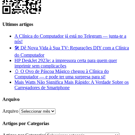
Ultimos artigos
A Clínica do Computador já está no Telegram — junta-te a
nós!
🛠️ Dê Nova Vida à Sua TV: Reparações DIY com a Clínica
do Computador
HP DeskJet 2923e: a impressora certa para quem quer
imprimir sem complicações
🥚 O Ovo de Páscoa Mágico chegou à Clínica do
Computador — e pode ter uma surpresa para si!
Mais Watts Não Significa Mais Rápido: A Verdade Sobre os
Carregadores de Smartphone
Arquivo
Arquivo
Artigos por Categorias