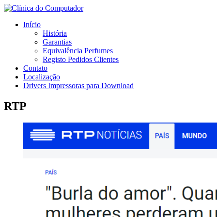
Início
História
Garantias
Equivalência Perfumes
Registo Pedidos Clientes
Contato
Localização
Drivers Impressoras para Download
RTP