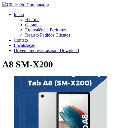
Início
História
Garantias
Equivalência Perfumes
Registo Pedidos Clientes
Contato
Localização
Drivers Impressoras para Download
A8 SM-X200