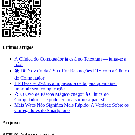
Ultimos artigos
A Clínica do Computador já está no Telegram — junta-te a
nós!
🛠️ Dê Nova Vida à Sua TV: Reparações DIY com a Clínica
do Computador
HP DeskJet 2923e: a impressora certa para quem quer
imprimir sem complicações
🥚 O Ovo de Páscoa Mágico chegou à Clínica do
Computador — e pode ter uma surpresa para si!
Mais Watts Não Significa Mais Rápido: A Verdade Sobre os
Carregadores de Smartphone
Arquivo
Arquivo