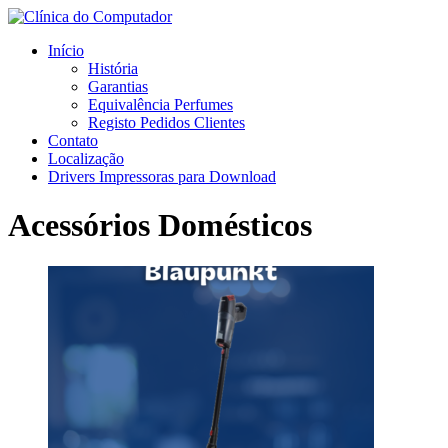
Início
História
Garantias
Equivalência Perfumes
Registo Pedidos Clientes
Contato
Localização
Drivers Impressoras para Download
Acessórios Domésticos