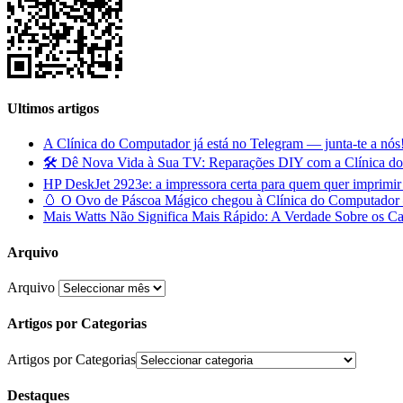
Ultimos artigos
A Clínica do Computador já está no Telegram — junta-te a nós
🛠️ Dê Nova Vida à Sua TV: Reparações DIY com a Clínica d
HP DeskJet 2923e: a impressora certa para quem quer imprimi
🥚 O Ovo de Páscoa Mágico chegou à Clínica do Computador —
Mais Watts Não Significa Mais Rápido: A Verdade Sobre os C
Arquivo
Arquivo
Artigos por Categorias
Artigos por Categorias
Destaques