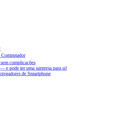
!
o Computador
r sem complicações
 e pode ter uma surpresa para si!
arregadores de Smartphone