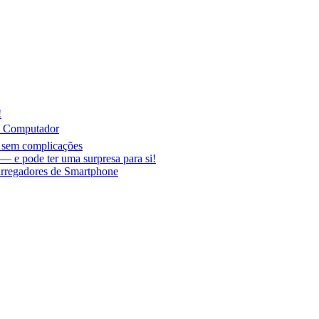
!
o Computador
r sem complicações
 e pode ter uma surpresa para si!
arregadores de Smartphone