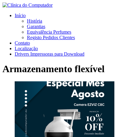
Início
História
Garantias
Equivalência Perfumes
Registo Pedidos Clientes
Contato
Localização
Drivers Impressoras para Download
Armazenamento flexível