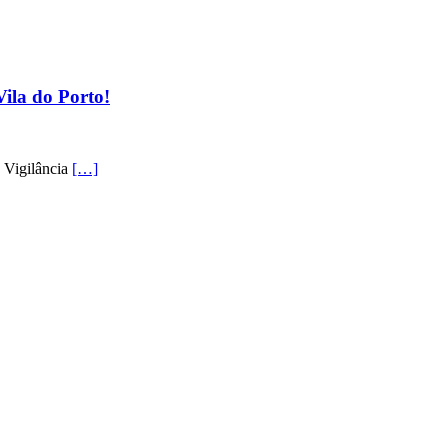
ila do Porto!
e Vigilância
[…]