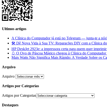
Ultimos artigos
A Clínica do Computador já está no Telegram — junta-te a nós
🛠️ Dê Nova Vida à Sua TV: Reparações DIY com a Clínica d
HP DeskJet 2923e: a impressora certa para quem quer imprimi
🥚 O Ovo de Páscoa Mágico chegou à Clínica do Computador —
Mais Watts Não Significa Mais Rápido: A Verdade Sobre os C
Arquivo
Arquivo
Artigos por Categorias
Artigos por Categorias
Destaques