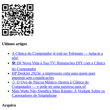
Ultimos artigos
A Clínica do Computador já está no Telegram — junta-te a
nós!
🛠️ Dê Nova Vida à Sua TV: Reparações DIY com a Clínica
do Computador
HP DeskJet 2923e: a impressora certa para quem quer
imprimir sem complicações
🥚 O Ovo de Páscoa Mágico chegou à Clínica do
Computador — e pode ter uma surpresa para si!
Mais Watts Não Significa Mais Rápido: A Verdade Sobre os
Carregadores de Smartphone
Arquivo