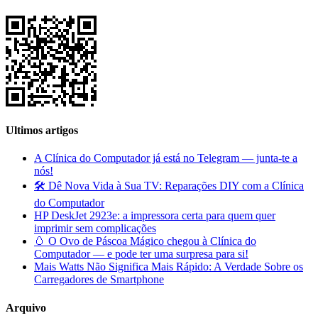
Ultimos artigos
A Clínica do Computador já está no Telegram — junta-te a
nós!
🛠️ Dê Nova Vida à Sua TV: Reparações DIY com a Clínica
do Computador
HP DeskJet 2923e: a impressora certa para quem quer
imprimir sem complicações
🥚 O Ovo de Páscoa Mágico chegou à Clínica do
Computador — e pode ter uma surpresa para si!
Mais Watts Não Significa Mais Rápido: A Verdade Sobre os
Carregadores de Smartphone
Arquivo