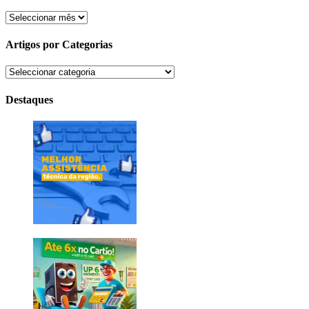
Arquivo
Artigos por Categorias
Artigos
por
Categorias
Destaques