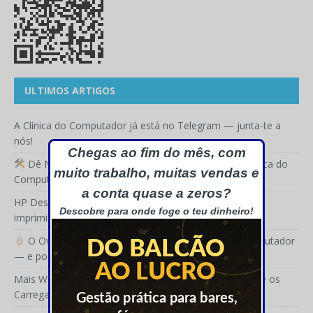
ULTIMOS ARTIGOS
A Clínica do Computador já está no Telegram — junta-te a
nós!
Chegas ao fim do mês, com
Dê Nova Vida à Sua TV: Reparações DIY com a Clínica do
muito trabalho, muitas vendas e
Computador
a conta quase a zeros?
HP DeskJet 2923e: a impressora certa para quem quer
Descobre para onde foge o teu dinheiro!
imprimir sem complicações
O Ovo de Páscoa Mágico chegou à Clínica do Computador
— e pode ter uma surpresa para si!
Mais Watts Não Significa Mais Rápido: A Verdade Sobre os
Carregadores de Smartphone