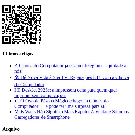
Ultimos artigos
A Clínica do Computador já está no Telegram — junta-te a
nós!
🛠️ Dê Nova Vida à Sua TV: Reparações DIY com a Clínica
do Computador
HP DeskJet 2923e: a impressora certa para quem quer
imprimir sem complicações
🥚 O Ovo de Páscoa Mágico chegou à Clínica do
Computador — e pode ter uma surpresa para si!
Mais Watts Não Significa Mais Rápido: A Verdade Sobre os
Carregadores de Smartphone
Arquivo