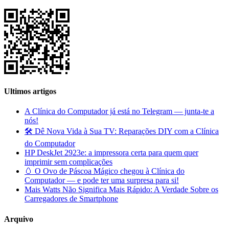
Ultimos artigos
A Clínica do Computador já está no Telegram — junta-te a
nós!
🛠️ Dê Nova Vida à Sua TV: Reparações DIY com a Clínica
do Computador
HP DeskJet 2923e: a impressora certa para quem quer
imprimir sem complicações
🥚 O Ovo de Páscoa Mágico chegou à Clínica do
Computador — e pode ter uma surpresa para si!
Mais Watts Não Significa Mais Rápido: A Verdade Sobre os
Carregadores de Smartphone
Arquivo