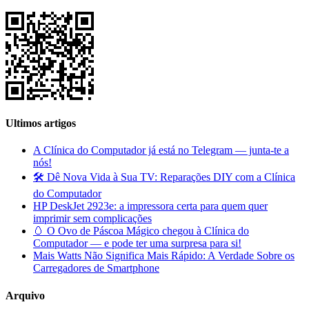
Ultimos artigos
A Clínica do Computador já está no Telegram — junta-te a
nós!
🛠️ Dê Nova Vida à Sua TV: Reparações DIY com a Clínica
do Computador
HP DeskJet 2923e: a impressora certa para quem quer
imprimir sem complicações
🥚 O Ovo de Páscoa Mágico chegou à Clínica do
Computador — e pode ter uma surpresa para si!
Mais Watts Não Significa Mais Rápido: A Verdade Sobre os
Carregadores de Smartphone
Arquivo