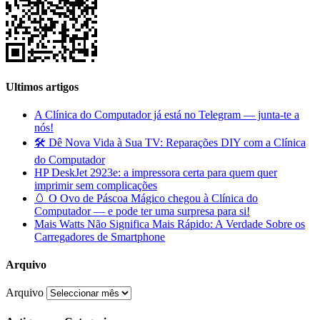
Ultimos artigos
A Clínica do Computador já está no Telegram — junta-te a
nós!
🛠️ Dê Nova Vida à Sua TV: Reparações DIY com a Clínica
do Computador
HP DeskJet 2923e: a impressora certa para quem quer
imprimir sem complicações
🥚 O Ovo de Páscoa Mágico chegou à Clínica do
Computador — e pode ter uma surpresa para si!
Mais Watts Não Significa Mais Rápido: A Verdade Sobre os
Carregadores de Smartphone
Arquivo
Arquivo