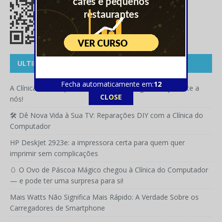
ULTIMOS ARTIGOS
Fecha automaticamente em:
12
A Clínica do Computador já está no Telegram — junta-te a
CLOSE
nós!
🛠️ Dê Nova Vida à Sua TV: Reparações DIY com a Clínica do
Computador
HP DeskJet 2923e: a impressora certa para quem quer
imprimir sem complicações
🥚 O Ovo de Páscoa Mágico chegou à Clínica do Computador
— e pode ter uma surpresa para si!
Mais Watts Não Significa Mais Rápido: A Verdade Sobre os
Carregadores de Smartphone