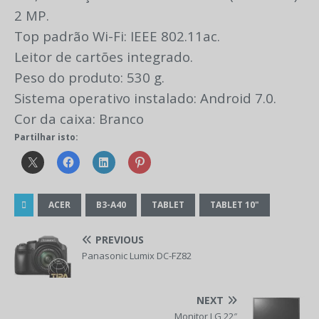
2 MP.
Top padrão Wi-Fi: IEEE 802.11ac.
Leitor de cartões integrado.
Peso do produto: 530 g.
Sistema operativo instalado: Android 7.0.
Cor da caixa: Branco
Partilhar isto:
ACER
B3-A40
TABLET
TABLET 10"
PREVIOUS
Panasonic Lumix DC-FZ82
NEXT
Monitor LG 22″