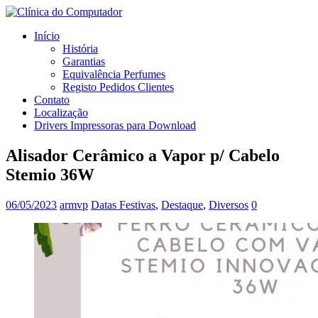
Início
História
Garantias
Equivalência Perfumes
Registo Pedidos Clientes
Contato
Localização
Drivers Impressoras para Download
Alisador Cerâmico a Vapor p/ Cabelo
Stemio 36W
06/05/2023
armvp
Datas Festivas
,
Destaque
,
Diversos
0