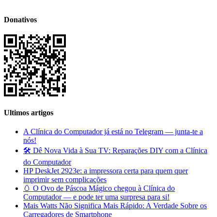
Donativos
Ultimos artigos
A Clínica do Computador já está no Telegram — junta-te a
nós!
🛠️ Dê Nova Vida à Sua TV: Reparações DIY com a Clínica
do Computador
HP DeskJet 2923e: a impressora certa para quem quer
imprimir sem complicações
🥚 O Ovo de Páscoa Mágico chegou à Clínica do
Computador — e pode ter uma surpresa para si!
Mais Watts Não Significa Mais Rápido: A Verdade Sobre os
Carregadores de Smartphone