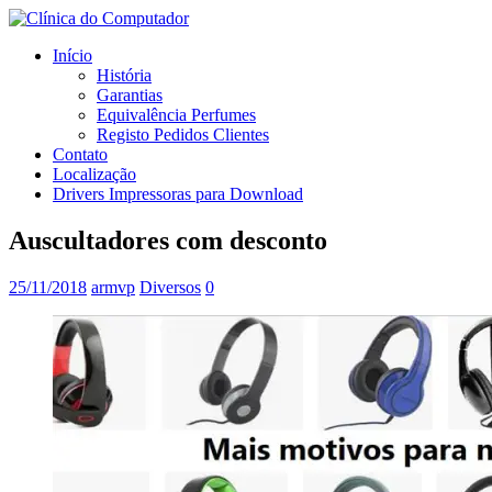
Início
História
Garantias
Equivalência Perfumes
Registo Pedidos Clientes
Contato
Localização
Drivers Impressoras para Download
Auscultadores com desconto
25/11/2018
armvp
Diversos
0