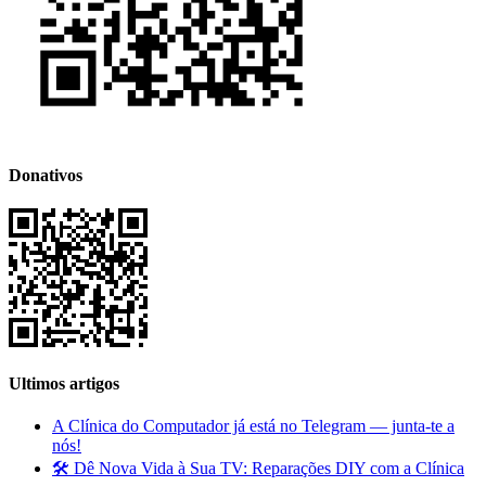
Donativos
Ultimos artigos
A Clínica do Computador já está no Telegram — junta-te a
nós!
🛠️ Dê Nova Vida à Sua TV: Reparações DIY com a Clínica