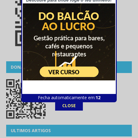
Descobre para onde foge o teu dinheiro!
DONATIVOS
Fecha automaticamente em:
12
CLOSE
ULTIMOS ARTIGOS