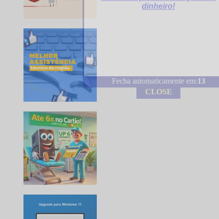
dinheiro!
Fecha automaticamente em:
12
CLOSE