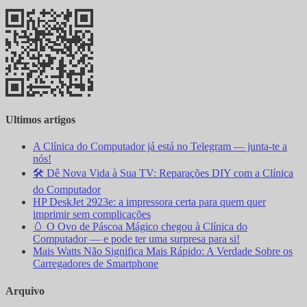
Ultimos artigos
A Clínica do Computador já está no Telegram — junta-te a
nós!
🛠️ Dê Nova Vida à Sua TV: Reparações DIY com a Clínica
do Computador
HP DeskJet 2923e: a impressora certa para quem quer
imprimir sem complicações
🥚 O Ovo de Páscoa Mágico chegou à Clínica do
Computador — e pode ter uma surpresa para si!
Mais Watts Não Significa Mais Rápido: A Verdade Sobre os
Carregadores de Smartphone
Arquivo