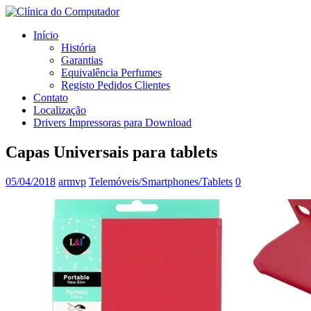
Início
História
Garantias
Equivalência Perfumes
Registo Pedidos Clientes
Contato
Localização
Drivers Impressoras para Download
Capas Universais para tablets
05/04/2018
armvp
Telemóveis/Smartphones/Tablets
0