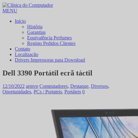
MENU
Início
História
Garantias
Equivalência Perfumes
Registo Pedidos Clientes
Contato
Localização
Drivers Impressoras para Download
Dell 3390 Portátil ecrã táctil
12/10/2022
armvp
Computadores
,
Destaque
,
Diversos
,
Oportunidades
,
PCs / Portateis
,
Portáteis
0