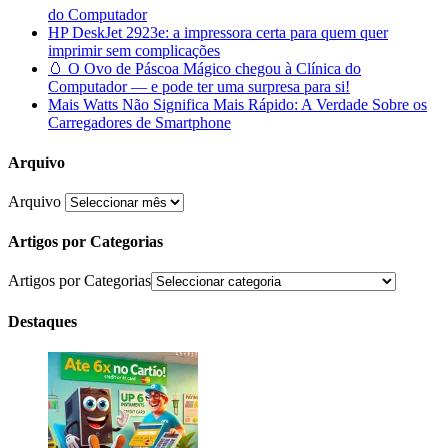
do Computador
HP DeskJet 2923e: a impressora certa para quem quer
imprimir sem complicações
🥚 O Ovo de Páscoa Mágico chegou à Clínica do
Computador — e pode ter uma surpresa para si!
Mais Watts Não Significa Mais Rápido: A Verdade Sobre os
Carregadores de Smartphone
Arquivo
Arquivo
Artigos por Categorias
Artigos por Categorias
Destaques