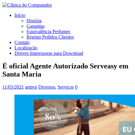
Início
História
Garantias
Equivalência Perfumes
Registo Pedidos Clientes
Contato
Localização
Drivers Impressoras para Download
É oficial Agente Autorizado Serveasy em
Santa Maria
11/03/2021
armvp
Diversos
,
Serviços
0