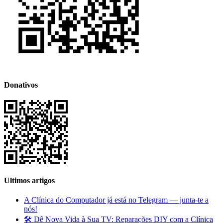
Donativos
Ultimos artigos
A Clínica do Computador já está no Telegram — junta-te a
nós!
🛠️ Dê Nova Vida à Sua TV: Reparações DIY com a Clínica