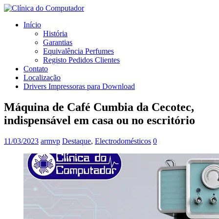
Início
História
Garantias
Equivalência Perfumes
Registo Pedidos Clientes
Contato
Localização
Drivers Impressoras para Download
Máquina de Café Cumbia da Cecotec,
indispensável em casa ou no escritório
11/03/2023
armvp
Destaque
,
Electrodomésticos
0