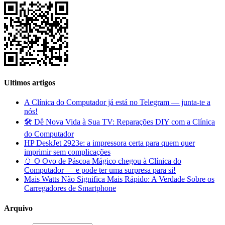
Ultimos artigos
A Clínica do Computador já está no Telegram — junta-te a
nós!
🛠️ Dê Nova Vida à Sua TV: Reparações DIY com a Clínica
do Computador
HP DeskJet 2923e: a impressora certa para quem quer
imprimir sem complicações
🥚 O Ovo de Páscoa Mágico chegou à Clínica do
Computador — e pode ter uma surpresa para si!
Mais Watts Não Significa Mais Rápido: A Verdade Sobre os
Carregadores de Smartphone
Arquivo