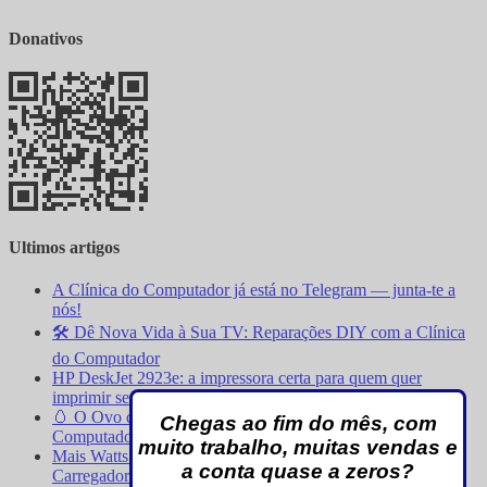
Donativos
Ultimos artigos
A Clínica do Computador já está no Telegram — junta-te a
nós!
🛠️ Dê Nova Vida à Sua TV: Reparações DIY com a Clínica
do Computador
HP DeskJet 2923e: a impressora certa para quem quer
imprimir sem complicações
🥚 O Ovo de Páscoa Mágico chegou à Clínica do
Chegas ao fim do mês, com
Computador — e pode ter uma surpresa para si!
muito trabalho, muitas vendas e
Mais Watts Não Significa Mais Rápido: A Verdade Sobre os
a conta quase a zeros?
Carregadores de Smartphone