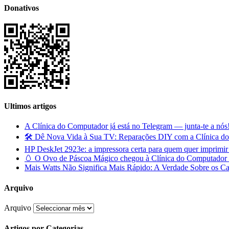
Donativos
Ultimos artigos
A Clínica do Computador já está no Telegram — junta-te a nós
🛠️ Dê Nova Vida à Sua TV: Reparações DIY com a Clínica d
HP DeskJet 2923e: a impressora certa para quem quer imprimi
🥚 O Ovo de Páscoa Mágico chegou à Clínica do Computador —
Mais Watts Não Significa Mais Rápido: A Verdade Sobre os C
Arquivo
Arquivo
Artigos por Categorias