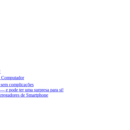
!
o Computador
r sem complicações
 e pode ter uma surpresa para si!
arregadores de Smartphone