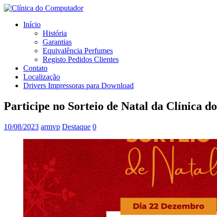
Início
História
Garantias
Equivalência Perfumes
Registo Pedidos Clientes
Contato
Localização
Drivers Impressoras para Download
Participe no Sorteio de Natal da Clínica
10/08/2023
armvp
Destaque
0