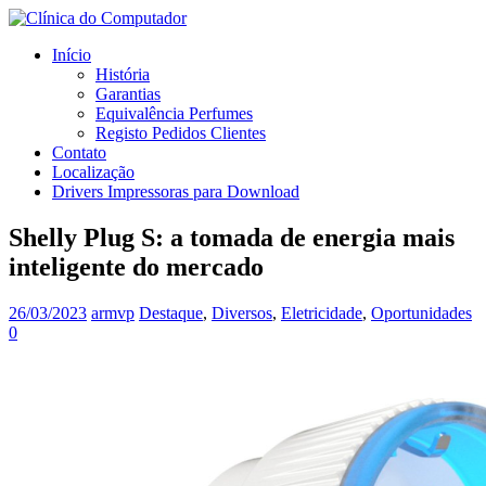
Início
História
Garantias
Equivalência Perfumes
Registo Pedidos Clientes
Contato
Localização
Drivers Impressoras para Download
Shelly Plug S: a tomada de energia mais
inteligente do mercado
26/03/2023
armvp
Destaque
,
Diversos
,
Eletricidade
,
Oportunidades
0