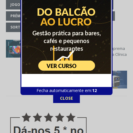
JOGOS DE CONSOLA
OPORTUNIDADE DE GANHAR
PRÉMIO DE NATAL
PRESENTES DE NATAL
PS5
SORTEIO DE NATAL
PREVIOUS
Descubra a Experiência Cinematográfica Suprema
com a Hisense QLED Smart TV 4K 58A7GQ na Clínica
do Computador em Vila do Porto!
NEXT
Transforme as Suas Noites com o Projetor
Compacto COOL Star!
Fecha automaticamente em:
11
CLOSE