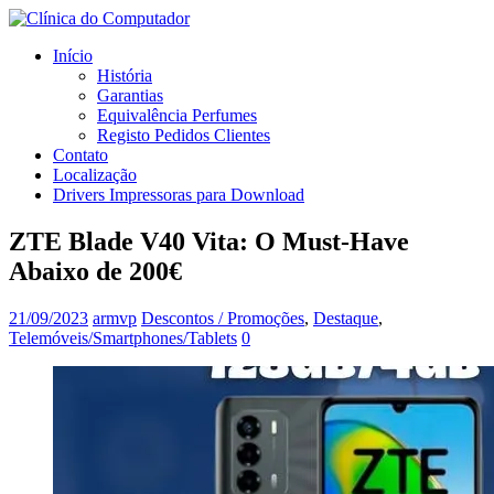
Início
História
Garantias
Equivalência Perfumes
Registo Pedidos Clientes
Contato
Localização
Drivers Impressoras para Download
ZTE Blade V40 Vita: O Must-Have
Abaixo de 200€
21/09/2023
armvp
Descontos / Promoções
,
Destaque
,
Telemóveis/Smartphones/Tablets
0