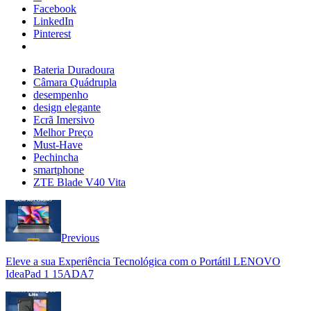
Facebook
LinkedIn
Pinterest
Bateria Duradoura
Câmara Quádrupla
desempenho
design elegante
Ecrã Imersivo
Melhor Preço
Must-Have
Pechincha
smartphone
ZTE Blade V40 Vita
Previous
Eleve a sua Experiência Tecnológica com o Portátil LENOVO
IdeaPad 1 15ADA7